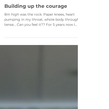
24. Aug. 2023
1 Min. Lesezeit
Building up the courage
8m high was the rock. Paper knees, heart
pumping in my throat, whole body throughly
tense... Can you feel it?? For 5 years now I
worked...