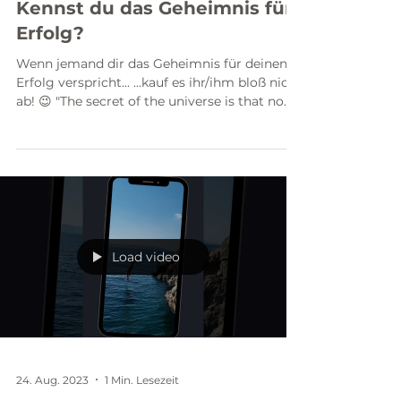
4. Sept. 2023
1 Min. Lesezeit
Kennst du das Geheimnis für
Erfolg?
Wenn jemand dir das Geheimnis für deinen
Erfolg verspricht... ...kauf es ihr/ihm bloß nicht
ab! 😉 "The secret of the universe is that no...
Load video