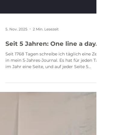
5. Nov. 2025
2 Min. Lesezeit
Seit 5 Jahren: One line a day.
Seit 1768 Tagen schreibe ich täglich eine Zeile
in mein 5-Jahres-Journal. Es hat für jeden Tag
im Jahr eine Seite, und auf jeder Seite 5
Zeilen. So kann man 5 Jahre lang zum selben
Tag jeweils untereinander einen kurzen
Kommentar notieren Ich hab mich all die Zeit
so sehr darauf gefreut, zurückzublicken! Das
war überhaupt der Grund, warum ich
angefangen habe. Heute habe ich es getan.
Und war ... total enttäuscht 🙈 5 mal der 4.
November 📅 2021: Corona-Test. Online-
Meeting