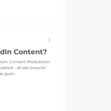
edIn Content?
ion, Content Produktion,
arkeit - all das braucht
e gute...