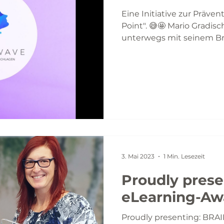
Eine Initiative zur Präve
Point". 😅🤩 Mario Gradisch
unterwegs mit seinem Bra
3. Mai 2023
1 Min. Lesezeit
Proudly prese
eLearning-Aw
Proudly presenting: BRA