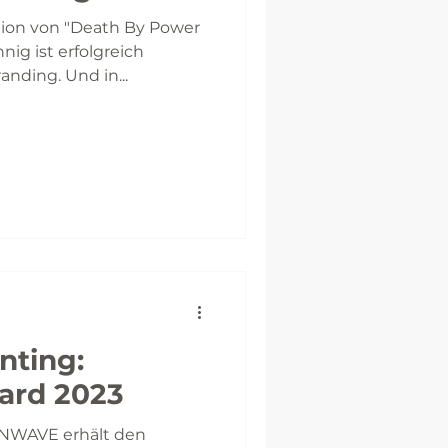
ntion von "Death By Power
nig ist erfolgreich
nding. Und in...
nting:
ard 2023
INWAVE erhält den