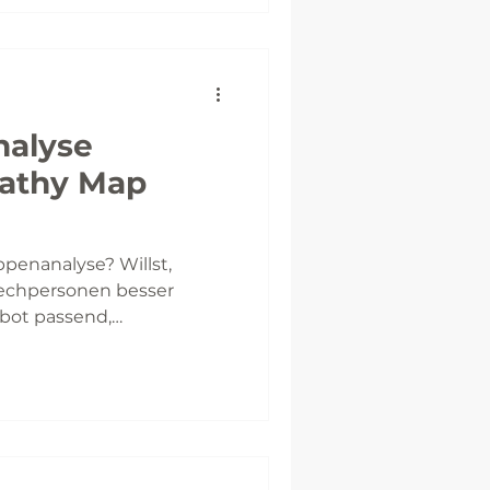
nalyse
athy Map
ppenanalyse? Willst,
rechpersonen besser
bot passend,