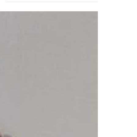
WO soll ich das tun❓ Wie in jedem anderen
Handwerk auch ist die Anzahl an Tools,...