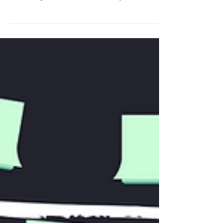
Berg. Im Wald. Wo Fuchs und Hase sich Gute
Nacht sagen. Ganz viel Natur. Idylle. Ruhe.
Und...