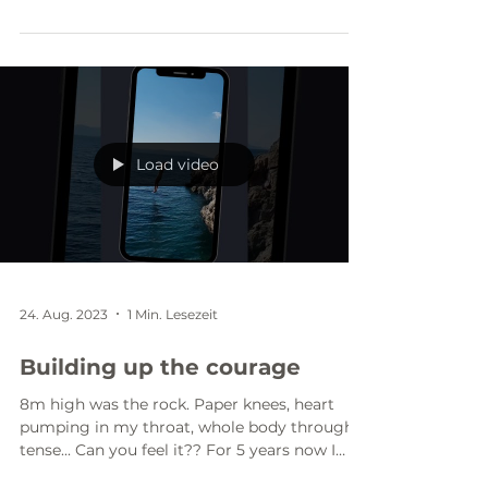
Erfolg?
Wenn jemand dir das Geheimnis für deinen
Erfolg verspricht... ...kauf es ihr/ihm bloß nicht
ab! 😉 "The secret of the universe is that no...
Load video
24. Aug. 2023
1 Min. Lesezeit