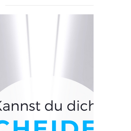
Building up the courage
8m high was the rock. Paper knees, heart
pumping in my throat, whole body throughly
tense... Can you feel it?? For 5 years now I
worked...