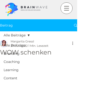
Beitrag
Alle Beiträge
Margarita Gressl
Alle Beiträge
27. Juli 2022
1 Min. Lesezeit
WOW schenken
Branding
Coaching
Learning
Content