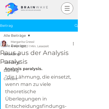
Beitrag
Alle Beiträge
Margarita Gressl
Alle Beiträge
4. Apr. 2022
1 Min. Lesezeit
Raus aus der Analysis
Branding
Paralysis
Coaching
Analysis paralysis. 
Learning
"die Lähmung, die einsetzt, 
Content
wenn man zu viele 
theoretische 
Überlegungen in 
Entscheidungsfindungs- 