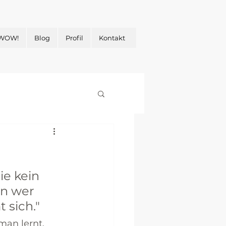
 WOW!
Blog
Profil
Kontakt
e kein 
nn wer 
sich." 
an lernt, 