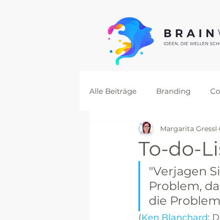
Alle Beiträge
Branding
Co
Margarita Gressl
To-do-L
"Verjagen S
Problem, da
die Problem
(
Ken Blanchard
: 