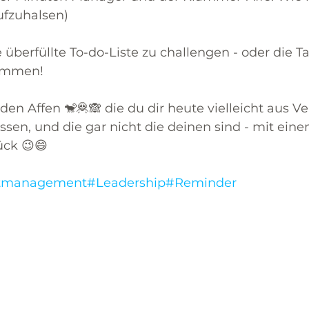
aufzuhalsen)
 überfüllte To-do-Liste zu challengen - oder die Ta
kommen!
 den Affen 🐒🦧🙈 die du dir heute vielleicht aus V
sen, und die gar nicht die deinen sind - mit ein
ück 😉😄
stmanagement
#Leadership
#Reminder