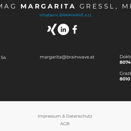
MAG
MARGARITA
GRESSL, M
Inhaberin BRAINWAVE e.U.
Dokt
margarita@brainwave.at
 54
8074
Graz
8010
Impressum & Datenschutz
AGB