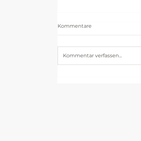
Kommentare
Kommentar verfassen...
Seit 5 Jahren: One line a
day.