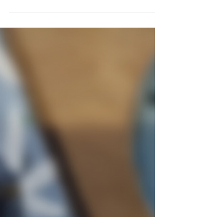
Ein Blick hinter die Kulissen 😉 Das ist mein
(zweiter) Screen für das legendäre virtuelle
#MacGyver Team-Event mit 250 Personen
heute 😎...