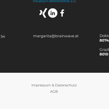
Inhaberin BRAINWAVE e.U.
Dokt
margarita@brainwave.at
 54
8074
Graz
8010
Impressum & Datenschutz
AGB