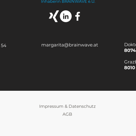
Inhaberin BRAINWAVE e.U.
Dokt
margarita@brainwave.at
 54
8074
Graz
8010
Impressum & Datenschutz
AGB