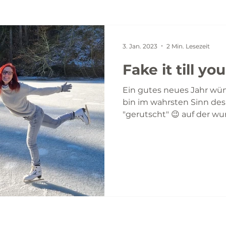
3. Jan. 2023
2 Min. Lesezeit
Fake it till yo
Ein gutes neues Jahr wüns
bin im wahrsten Sinn des
"gerutscht" 😉 auf der wu