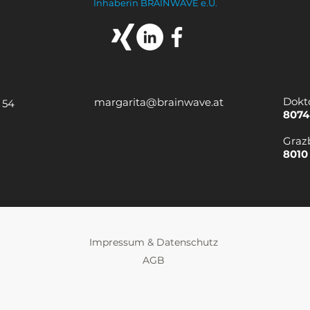
Inhaberin BRAINWAVE e.U.
Dokt
margarita@brainwave.at
 54
8074
Graz
8010
Impressum & Datenschutz
AGB