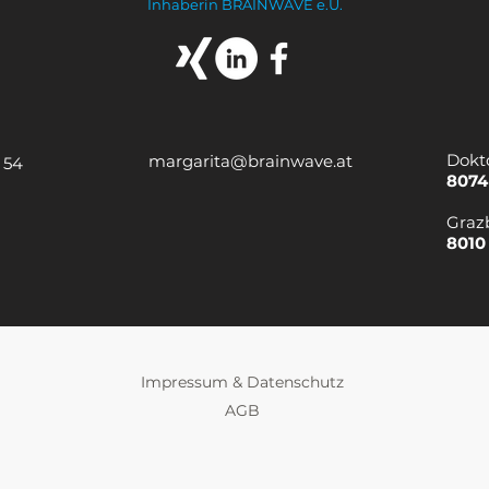
Inhaberin BRAINWAVE e.U.
Dokt
margarita@brainwave.at
 54
8074
Graz
8010
Impressum & Datenschutz
AGB