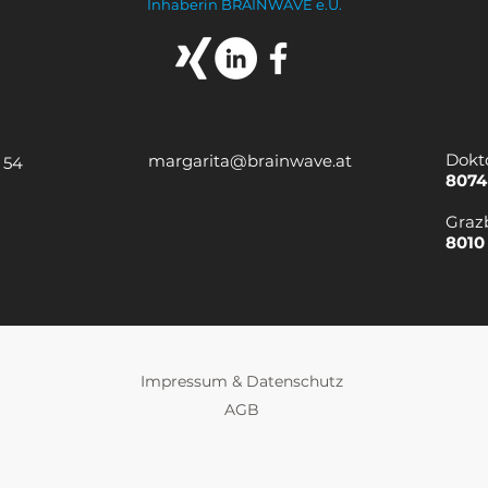
Inhaberin BRAINWAVE e.U.
Dokt
margarita@brainwave.at
 54
8074
Graz
8010
Impressum & Datenschutz
AGB