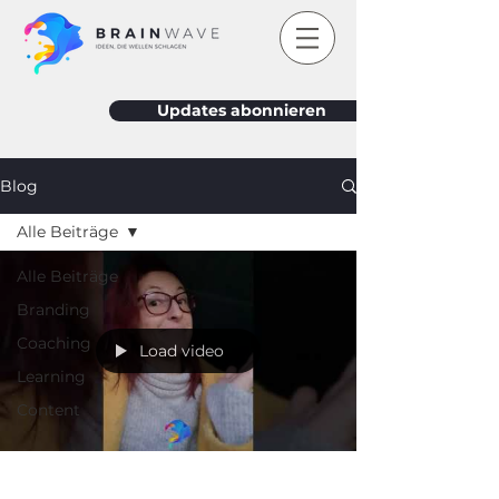
Updates abonnieren
Blog
Alle Beiträge
Alle Beiträge
Branding
Coaching
Load video
Learning
Content