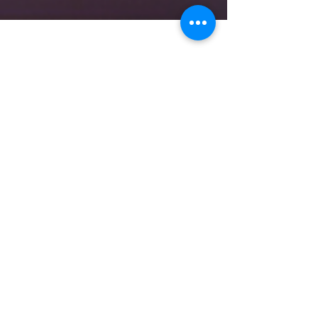
13. Apr. 2021
5 Min. Lesezeit
Wie vernetze ich mich?
Netzwerken ist ein wichtiger Faktor im
Branding. Netzwerke verschaffen
Sichtbarkeit und tragen dein Angebot und
deine Botschaften. Doch...
BLOG ABONNIEREN?