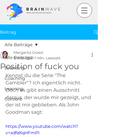
Beitrag
Alle Beiträge
Margarita Gressl
Alle Beiträge
5. Feb. 2021
1 Min. Lesezeit
Position of fuck you
Branding
Kennst du die Serie "The 
Coaching
Gambler"? Ich eigentlich nicht. 
Learning
Doch es gibt einen Ausschnitt 
daraus, der wurde mir gezeigt, und 
Content
der ist mir geblieben. Als John 
Goodman sagt: 
https://www.youtube.com/watch?
v=xdfeXqHFmPI