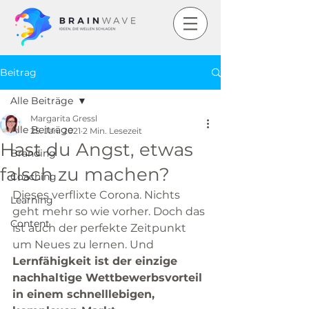
Beitrag
Alle Beiträge
Margarita Gressl
Alle Beiträge
25. Jan. 2021
2 Min. Lesezeit
Hast du Angst, etwas
Branding
falsch zu machen?
Coaching
Dieses verflixte Corona. Nichts 
Learning
geht mehr so wie vorher. Doch das 
Content
ist auch der perfekte Zeitpunkt 
um Neues zu lernen. Und 
Lernfähigkeit ist der einzige 
nachhaltige Wettbewerbsvorteil 
in einem schnelllebigen, 