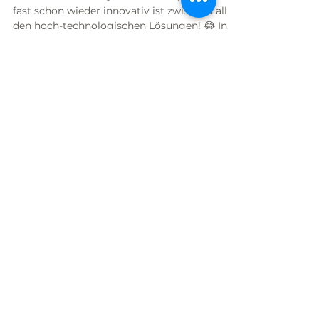
2: Notizzettel
Heute kommt crazy stuff. So simpel, dass es
fast schon wieder innovativ ist zwischen all
den hoch-technologischen Lösungen! 😂 In
jedem...
BLOG ABONNIEREN?
Abonnieren