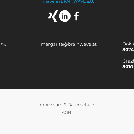
Inhaberin BRAINWAVE e.U.
Dokt
margarita@brainwave.at
 54
8074
Graz
8010
Impressum & Datenschutz
AGB