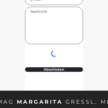
Abschicken
MAG
MARGARITA
GRESSL, M