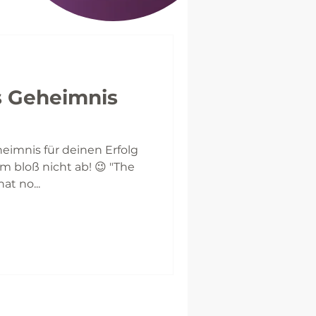
s Geheimnis
imnis für deinen Erfolg
/ihm bloß nicht ab! 😉 "The
at no...