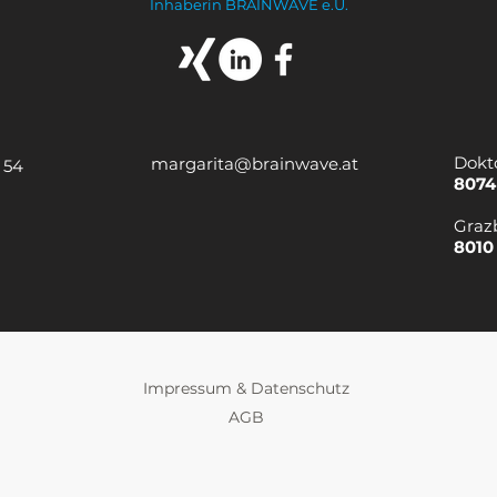
Inhaberin BRAINWAVE e.U.
Dokt
margarita@brainwave.at
 54
8074
Graz
8010
Impressum & Datenschutz
AGB