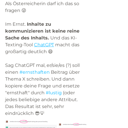
Als Österreicherin darf ich das so 
fragen 😜
Im Ernst. 
Inhalte zu 
kommunizieren ist keine reine 
Sache des Inhalts. 
Und das KI-
Texting-Tool 
ChatGPT
 macht das 
großartig deutlich 😄
Sag ChatGPT mal, er/sie/es (?) soll 
einen 
#ernsthaften
 Beitrag über 
Thema X schreiben. Und dann 
kopiere deine Frage und ersetze 
"ernsthaft" durch 
#lustig
 (oder 
jedes beliebige andere Attribut. 
Das Resultat ist sehr, sehr 
eindrücklich 😎💡