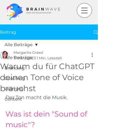
Beitrag
Alle Beiträge
Margarita Gressl
Alle Beiträge
7. März 2023
1 Min. Lesezeit
Warum du für ChatGPT
Branding
deinen Tone of Voice
Coaching
brauchst
Learning
Der Ton macht die Musik. 
Content
Was ist dein "Sound of 
music"? 