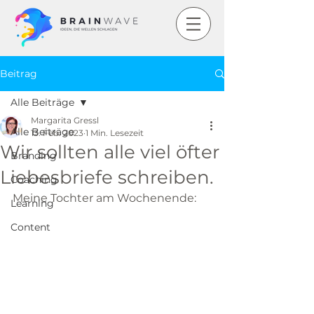
Beitrag
Alle Beiträge
Margarita Gressl
Alle Beiträge
13. Feb. 2023
1 Min. Lesezeit
Wir sollten alle viel öfter
Branding
Liebesbriefe schreiben.
Coaching
Meine Tochter am Wochenende:
Learning
Content