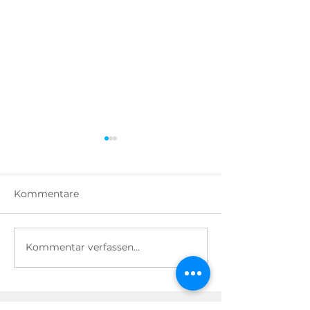
Kommentare
Paraphrasiere
Methode = Magie
Kommentar verfassen...