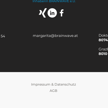
Inhaberin BRAINWAVE e.U.
Dokt
margarita@brainwave.at
 54
8074
Graz
8010
Impressum & Datenschutz
AGB