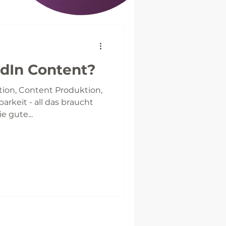
edIn Content?
ion, Content Produktion,
arkeit - all das braucht
e gute...